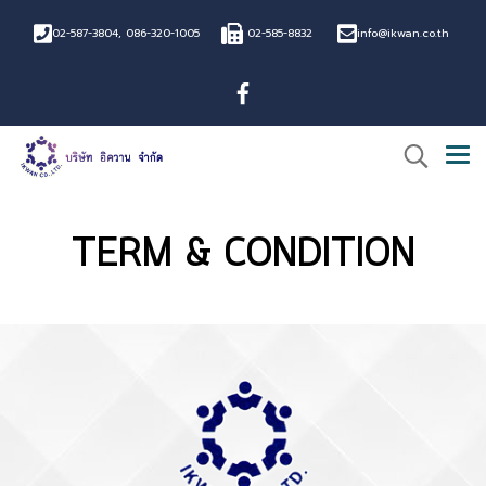
02-587-3804
,
086-320-1005
02-585-8832
info@ikwan.co.th
TERM & CONDITION